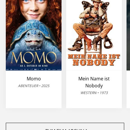
Momo
Mein Name ist
Nobody
ABENTEUER • 2025
WESTERN • 1973