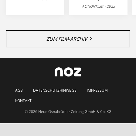
ACTIONFILM • 2023
ZUM FILM-ARCHIV
AGB
DATENSCHUTZHINWEISE
IMPRESSUM
KONTAKT
© 2026 Neue Osnabrücker Zeitung GmbH & Co. KG